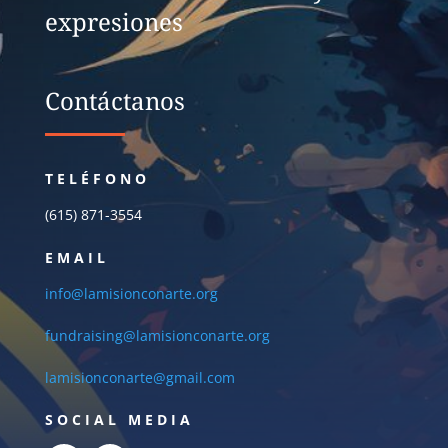
expresiones
Contáctanos
TELÉFONO
(615) 871-3554
EMAIL
info@lamisionconarte.org
fundraising@lamisionconarte.org
lamisionconarte@gmail.com
SOCIAL MEDIA