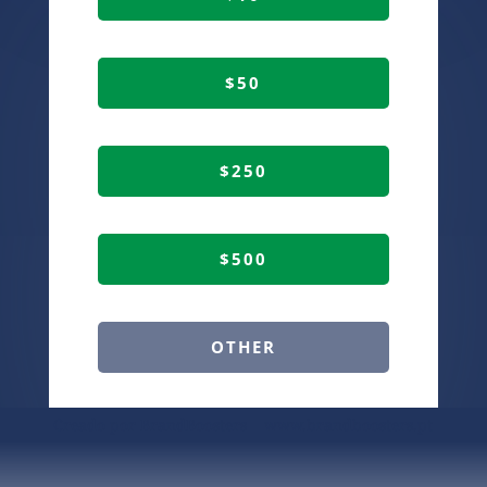
$50
$250
$500
OTHER
Creado por BrandBoosters www.brandboosters.pt